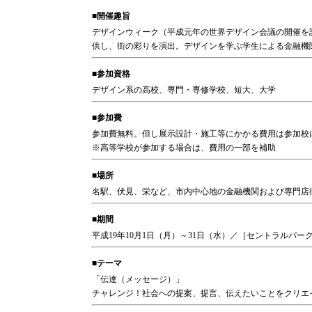
■開催趣旨
デザインウィーク（平成元年の世界デザイン会議の開催を
供し、街の彩りを演出。デザインを学ぶ学生による金融機
■参加資格
デザイン系の高校、専門・専修学校、短大、大学
■参加費
参加費無料。但し展示設計・施工等にかかる費用は参加校
※高等学校が参加する場合は、費用の一部を補助
■場所
名駅、伏見、栄など、市内中心地の金融機関および専門店
■期間
平成19年10月1日（月）～31日（水）／［セントラルパー
■テーマ
「伝達（メッセージ）」
チャレンジ！社会への提案、提言、伝えたいことをクリエ