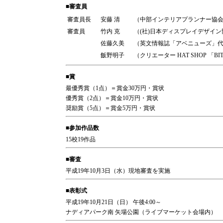
■審査員
審査員長
安藤 清
（中部インテリアプランナー協会
審査員
竹内 克
（(社)日本ディスプレイデザイ
佐藤久美
（英文情報誌「アベニューズ」
飯野明子
（クリエーター HAT SHOP 「BI
■賞
最優秀賞（1点）＝賞金30万円・賞状
優秀賞（2点）＝賞金10万円・賞状
奨励賞（5点）＝賞金5万円・賞状
■参加作品数
15校19作品
■審査
平成19年10月3日（水）現地審査を実施
■表彰式
平成19年10月21日（日） 午後4:00～
ナディアパーク南 矢場公園（ライブマーケット会場内）