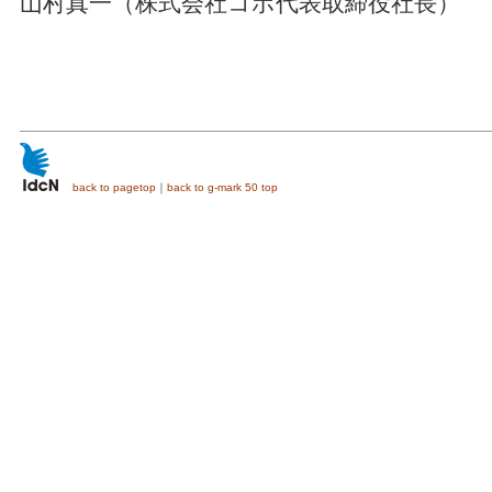
山村真一（株式会社コボ代表取締役社長）
back to pagetop
｜
back to g-mark 50 top