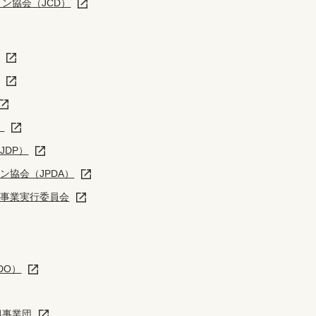
ン協会（JCD）
）
JDP）
ン協会（JPDA）
進事業実行委員会
DO）
興事業団