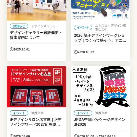
ユネスコ・デザイン都
お知らせ
デザインギャラリー
イベント
市なごや
デザインギャラリー施設概要・
2026 親子デザインワークショ
貸出案内について
ップ｜つくって映そう、アニメ
ーション
2025.10.01
2026.08.22
イベント
連携企画
イベント
連携企画
iFデザインサロン名古屋｜iFデ
JPDA中部パッケージデザイン
ザインアワード2027応募説明
展2026
会
2026.08.06
2026.04.08 〜 2026.04.13