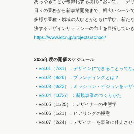
あらゆることが複雑化する現代において、「デ
日々の業務から新事業開発まで、幅広いシーン
多様な業種・領域の人びとがともに学び、新た
決するデザインリテラシーの向上を目指してい
https://www.idcn.jp/projects/school/
2025年度の開催スケジュール
・
vol.01（7/31）：デザインにできること
・
vol.02（8/26）：ブランディングとは？
・
vol.03（9/22）：ミッション・ビジョンをデ
・
vol.04（10/27）：新規事業のつくりかた
・vol.05（11/25）：デザイナーの生態学
・vol.06（1/21）：ヒアリングの極意
・vol.07（2/24）：デザイナーを事業に伴走さ