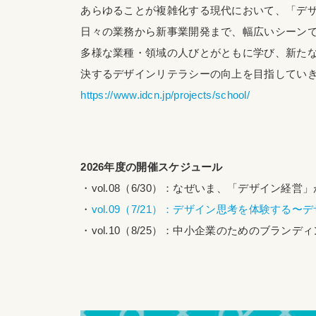
あらゆることが複雑化する現代において、「デ
日々の業務から新事業開発まで、幅広いシーン
多様な業種・領域の人びとがともに学び、新た
決するデザインリテラシーの向上を目指してい
https://www.idcn.jp/projects/school/
2026年度の開催スケジュール
・vol.08（6/30）：なぜいま、「デザイン経
・
vol.09（7/21）：デザイン思考を体験する
・vol.10（8/25）：中小企業のためのブランデ