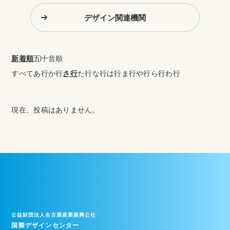
デザイン関連機関
新着順
五十音順
すべて
あ行
か行
さ行
た行
な行
は行
ま行
や行
ら行
わ行
現在、投稿はありません。
公益財団法人名古屋産業振興公社
国際デザインセンター