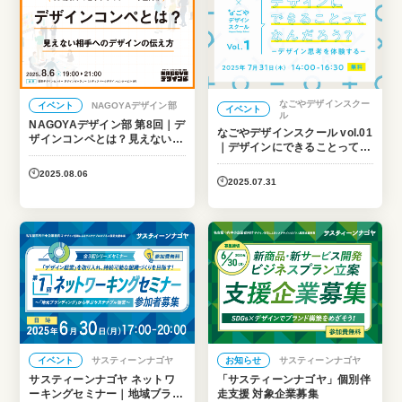
なごやデザインスクー
イベント
NAGOYAデザイン部
イベント
ル
NAGOYAデザイン部 第8回｜デ
なごやデザインスクール vol.01
ザインコンペとは？見えない相
｜デザインにできることってな
手へのデザインの伝え方
んだろう？ーデザイン思考を体
2025.08.06
験するー
2025.07.31
イベント
サスティーンナゴヤ
お知らせ
サスティーンナゴヤ
サスティーンナゴヤ ネットワ
「サスティーンナゴヤ」個別伴
ーキングセミナー｜地域ブラン
走支援 対象企業募集